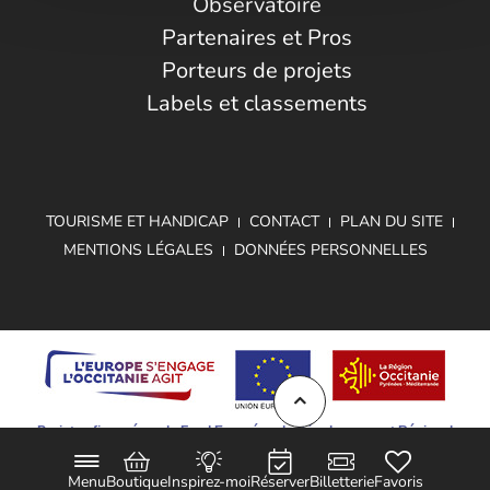
Observatoire
Partenaires et Pros
Porteurs de projets
Labels et classements
TOURISME ET HANDICAP
CONTACT
PLAN DU SITE
MENTIONS LÉGALES
DONNÉES PERSONNELLES
Projet cofinancé par le Fond Européen de Développement Régional
Menu
Boutique
Inspirez-moi
Réserver
Billetterie
Favoris