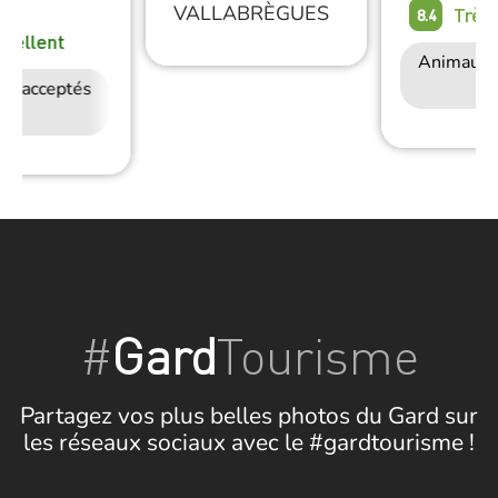
VALLABRÈGUES
Très
8.4
xcellent
Animaux 
ux acceptés
Accès Internet
Wifi
#
Gard
Tourisme
Partagez vos plus belles photos du Gard sur
les réseaux sociaux avec le #gardtourisme !