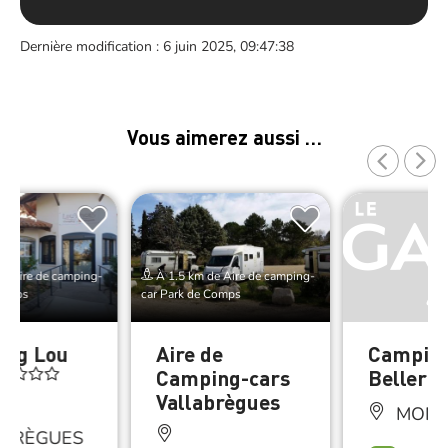
Dernière modification : 6 juin 2025, 09:47:38
Vous aimerez aussi …
e Aire de camping-
À 1.5 km de Aire de camping-
Comps
car Park de Comps
ing Lou
Aire de
Campin
en
Camping-cars
Belleri
Vallabrègues
MONT
ABRÈGUES