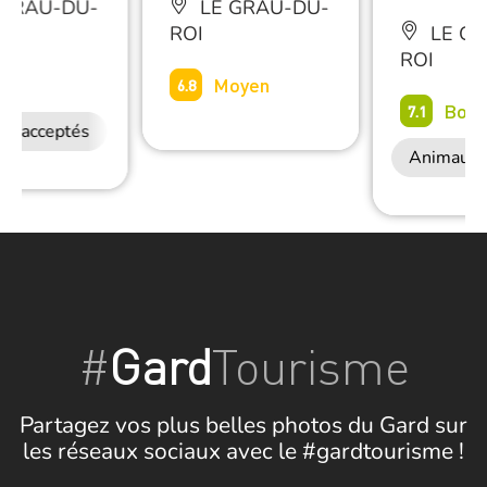
 GRAU-DU-
LE GRAU-DU-
ROI
LE GR
ROI
on
Moyen
6.8
Bon
7.1
ux acceptés
Animaux 
#
Gard
Tourisme
Partagez vos plus belles photos du Gard sur
les réseaux sociaux avec le #gardtourisme !