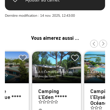
Ajouter au carnet
Dernière modification : 14 nov. 2025, 12:43:00
Vous aimerez aussi …
de Camping Les
oli ****
À 0.5 km de Camping Les
À 0.7 km de C
er
Jardins de Tivoli ****
Jardins de Tivoli *
 de
Camping
Campin
gue ****
L’Eden *****
l’Elysée
Océanes