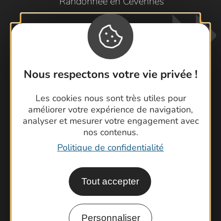
Randonnée en Cévennes
Nous respectons votre vie privée !
Les cookies nous sont très utiles pour
Contactez-nous !
améliorer votre expérience de navigation,
Foire aux questions
analyser et mesurer votre engagement avec
Brochures
nos contenus.
Cartoguides et Topoguides
Politique de confidentialité
Latitude Gard
Tout accepter
Personnaliser