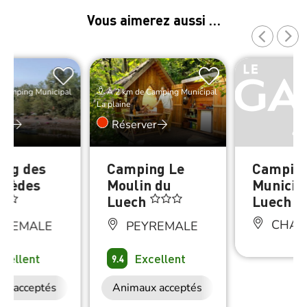
Vous aimerez aussi …
 Camping Municipal
À 2 km de Camping Municipal
La plaine
er
Réserver
ng des
Camping Le
Campin
lhèdes
Moulin du
Municip
Luech
Luech
CHAM
YREMALE
PEYREMALE
xcellent
Excellent
9.4
ux acceptés
Animaux acceptés
Petit déjeuner