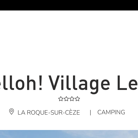
lloh! Village L
|
CAMPING
LA ROQUE-SUR-CÈZE