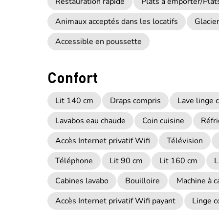
Restauration rapide
Plats à emporter/Plat
Animaux acceptés dans les locatifs
Glacie
Accessible en poussette
Confort
Lit 140 cm
Draps compris
Lave linge c
Lavabos eau chaude
Coin cuisine
Réfr
Accès Internet privatif Wifi
Télévision
Téléphone
Lit 90 cm
Lit 160 cm
L
Cabines lavabo
Bouilloire
Machine à c
Accès Internet privatif Wifi payant
Linge c