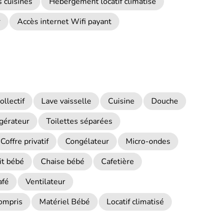
s cuisinés
Hébergement locatif climatisé
r
Accès internet Wifi payant
ollectif
Lave vaisselle
Cuisine
Douche
igérateur
Toilettes séparées
Coffre privatif
Congélateur
Micro-ondes
it bébé
Chaise bébé
Cafetière
afé
Ventilateur
ompris
Matériel Bébé
Locatif climatisé