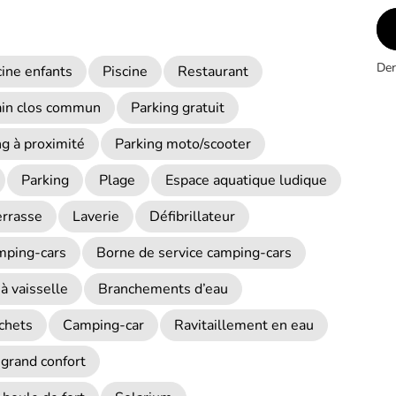
Der
cine enfants
Piscine
Restaurant
ain clos commun
Parking gratuit
ng à proximité
Parking moto/scooter
Parking
Plage
Espace aquatique ludique
errasse
Laverie
Défibrillateur
mping-cars
Borne de service camping-cars
à vaisselle
Branchements d’eau
chets
Camping-car
Ravitaillement en eau
grand confort