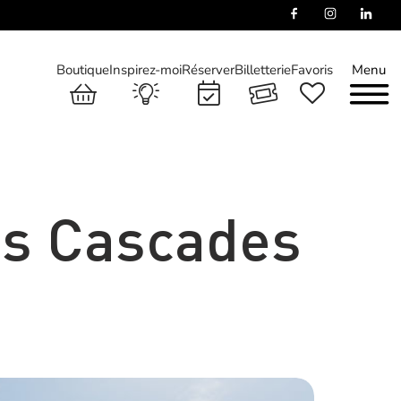
Boutique
Inspirez-moi
Réserver
Billetterie
Favoris
Menu
es Cascades