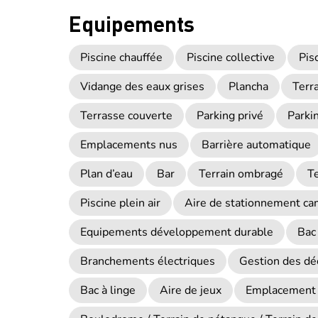
Equipements
Piscine chauffée
Piscine collective
Pis
Vidange des eaux grises
Plancha
Terr
Terrasse couverte
Parking privé
Parki
Emplacements nus
Barrière automatique
Plan d’eau
Bar
Terrain ombragé
T
Piscine plein air
Aire de stationnement ca
Equipements développement durable
Bac 
Branchements électriques
Gestion des dé
Bac à linge
Aire de jeux
Emplacement 