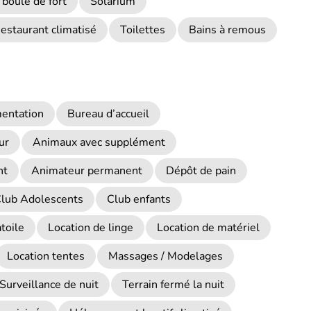
 boule de fort
Solarium
estaurant climatisé
Toilettes
Bains à remous
mentation
Bureau d’accueil
ur
Animaux avec supplément
nt
Animateur permanent
Dépôt de pain
lub Adolescents
Club enfants
toile
Location de linge
Location de matériel
Location tentes
Massages / Modelages
Surveillance de nuit
Terrain fermé la nuit