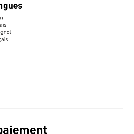
ngues
en
ais
gnol
çais
 paiement