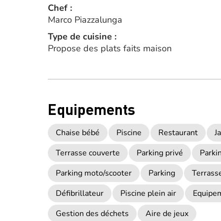
Chef :
Marco Piazzalunga
Type de cuisine :
Propose des plats faits maison
Equipements
Chaise bébé
Piscine
Restaurant
J
Terrasse couverte
Parking privé
Parki
Parking moto/scooter
Parking
Terrass
Défibrillateur
Piscine plein air
Equipe
Gestion des déchets
Aire de jeux