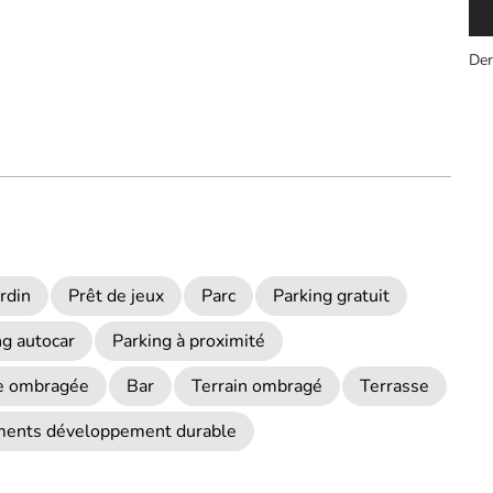
Der
ardin
Prêt de jeux
Parc
Parking gratuit
ng autocar
Parking à proximité
e ombragée
Bar
Terrain ombragé
Terrasse
ments développement durable