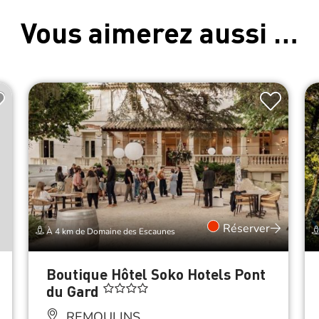
Vous aimerez aussi …
Réserver
À 4 km de Domaine des Escaunes
Boutique Hôtel Soko Hotels Pont
du Gard
REMOULINS