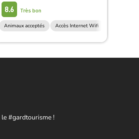
8.6
8.4
Très bon
Animaux acceptés
Accès Internet Wifi
Anima
 le #gardtourisme !