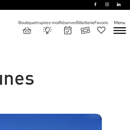
Boutique
Inspirez-moi
Réserver
Billetterie
Favoris
Menu
unes