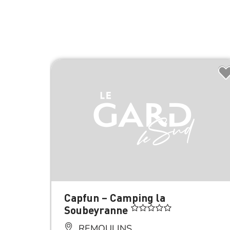
Capfun – Camping la
Soubeyranne
REMOULINS