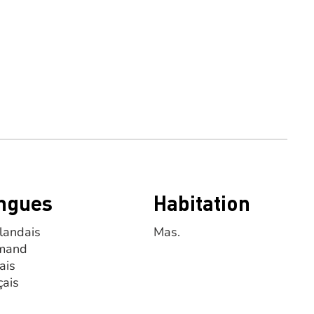
ngues
Habitation
landais
Mas.
mand
ais
çais