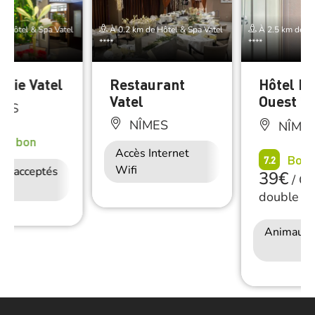
e Hôtel & Spa Vatel
À 0.2 km de Hôtel & Spa Vatel
À 2.5 km de Hô
****
****
erie Vatel
Restaurant
Hôtel F
Vatel
Ouest *
MES
NÎMES
NÎME
rès bon
Accès Internet
Restauration
Bon
7.2
Wifi
ux acceptés
Accès Internet
Restauration
39€
/
Ch
Wifi
double
Animaux 