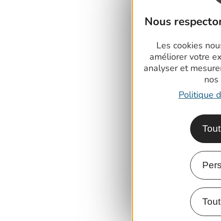
Nous respecton
Les cookies nous
améliorer votre e
analyser et mesure
nos
Politique d
Tout
Pers
Tout