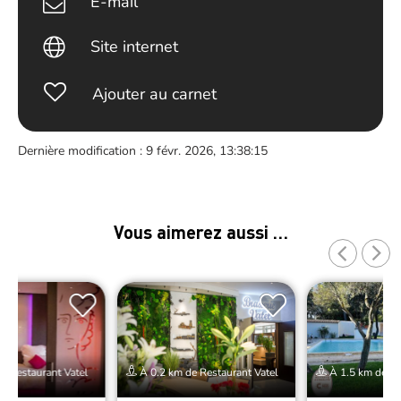
E-mail
Site internet
Ajouter au carnet
Dernière modification : 9 févr. 2026, 13:38:15
Vous aimerez aussi …
e Restaurant Vatel
À 0.2 km de Restaurant Vatel
À 1.5 km de Re