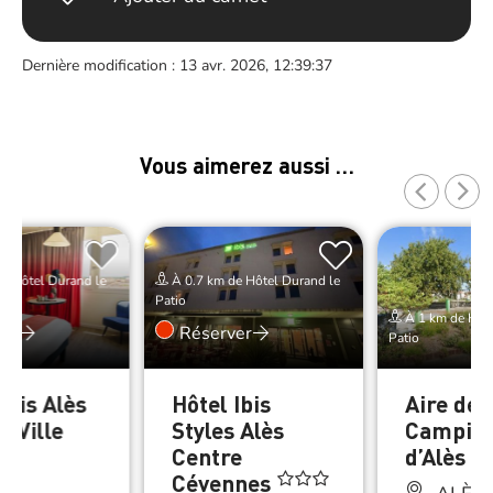
Dernière modification : 13 avr. 2026, 12:39:37
Vous aimerez aussi …
e Hôtel Durand le
À 0.7 km de Hôtel Durand le
Patio
À 1 km de Hôte
er
Réserver
Patio
Ibis Alès
Hôtel Ibis
Aire de
e-Ville
Styles Alès
Camping
Centre
d’Alès
Cévennes