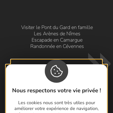
Visiter le Pont du Gard en famille
Les Arènes de Nîmes
Escapade en Camargue
Randonnée en Cévennes
Nous respectons votre vie privée !
Contactez-nous !
Les cookies nous sont très utiles pour
Foire aux questions
améliorer votre expérience de navigation,