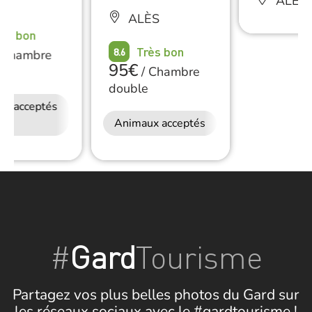
ALÈS
ÈS
ALÈS
rès bon
Très bon
8.6
Chambre
95€
e
/
Chambre
double
ux acceptés
Petit déjeuner
Accès Internet
Animaux acceptés
Wifi
#
Gard
Tourisme
Partagez vos plus belles photos du Gard sur
les réseaux sociaux avec le #gardtourisme !