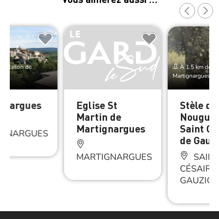
e Blason de
À 1.5 km de Bl
s
Martignargues
gnargues
Eglise St
Stèle du
Martin de
Nouguie
Martignargues
Saint Cé
IGNARGUES
de Gauz
MARTIGNARGUES
SAINT
CÉSAIRE
GAUZIG