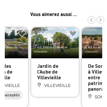
Vous aimerez aussi …
e Château de
À 0.3 km de Château de
À 1 km de Châ
Villevieille
Villevieille
e des
Jardin de
De Somm
ers de
l’Aube de
à Villevie
ieille
Villevieille
entre
patrimoi
LEVIEILLE
VILLEVIEILLE
panora
ux acceptés
SOMM