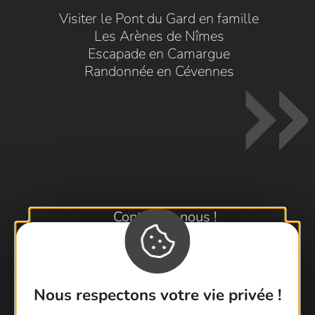
Visiter le Pont du Gard en famille
Les Arènes de Nîmes
Escapade en Camargue
Randonnée en Cévennes
Contactez-nous !
Foire aux questions
Brochures
Cartoguides et Topoguides
Nous respectons votre vie privée !
Latitude Gard