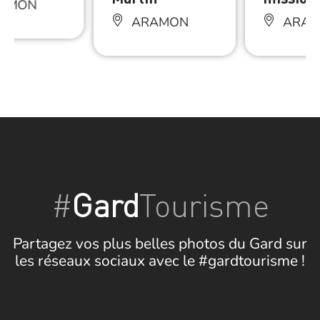
AMON
ARAMON
ARAM
#
Gard
Tourisme
Partagez vos plus belles photos du Gard sur
les réseaux sociaux avec le #gardtourisme !