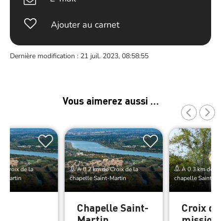
Ajouter au carnet
Dernière modification : 21 juil. 2023, 08:58:55
Vous aimerez aussi …
e Croix de la
À 0.2 km de Croix de la
À 0.3 km de Cro
t-Martin
chapelle Saint-Martin
chapelle Saint-Ma
on
Chapelle Saint-
Croix de
Martin
mission