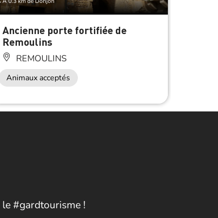
À 0.3 km de Donjon
À 0.3 km 
Ancienne porte fortifiée de
Hôtel
Remoulins
RE
REMOULINS
Animaux acceptés
 le #gardtourisme !