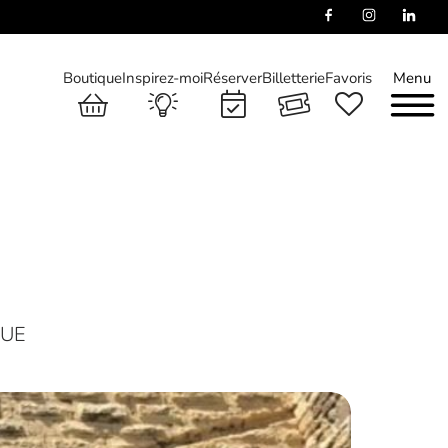
Boutique
Inspirez-moi
Réserver
Billetterie
Favoris
Menu
QUE