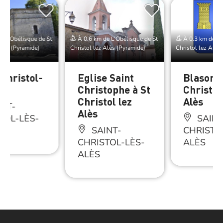
e L’Obélisque de St
À 0.6 km de L’Obélisque de St
À 0.3 km de L’
Alès (Pyramide)
Christol lez Alès (Pyramide)
Christol lez Alès
-Christol-
Eglise Saint
Blason d
ès
Christophe à St
Christol
Christol lez
Alès
NT-
Alès
TOL-LÈS-
SAINT
SAINT-
CHRISTO
CHRISTOL-LÈS-
ALÈS
ALÈS