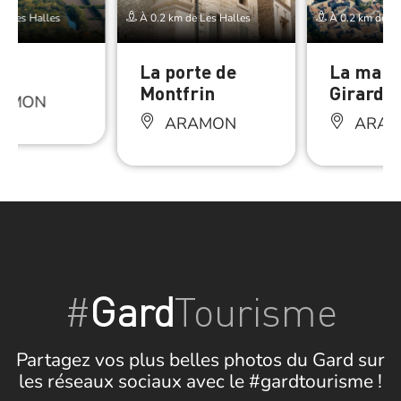
e Les Halles
À 0.2 km de Les Halles
À 0.2 km de Le
on
La porte de
La mais
Montfrin
Girard
AMON
ARAMON
ARAM
#
Gard
Tourisme
Partagez vos plus belles photos du Gard sur
les réseaux sociaux avec le #gardtourisme !