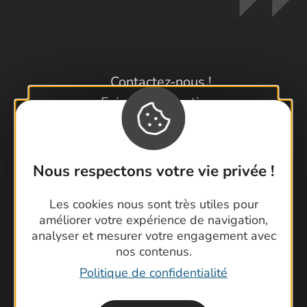
Contactez-nous !
Foire aux questions
Brochures
Cartoguides et Topoguides
Latitude Gard
Nous respectons votre vie privée !
Les cookies nous sont très utiles pour
améliorer votre expérience de navigation,
analyser et mesurer votre engagement avec
nos contenus.
Politique de confidentialité