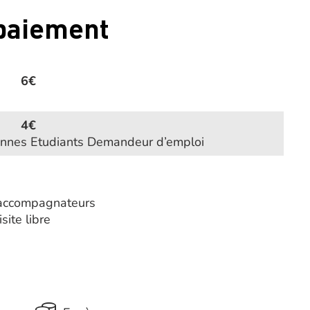
 paiement
6€
4€
onnes Etudiants Demandeur d’emploi
t accompagnateurs
site libre