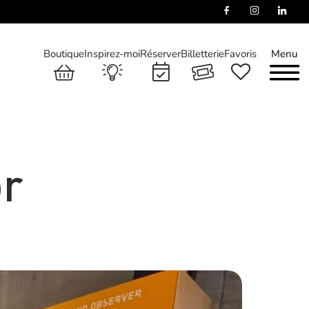
Boutique
Inspirez-moi
Réserver
Billetterie
Favoris
Menu
or