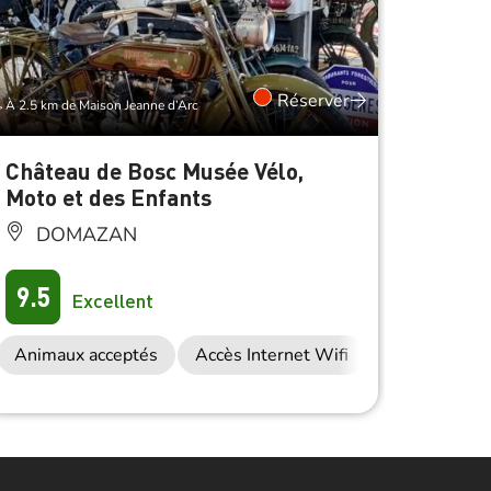
Réserver
À 2.5 km de Maison Jeanne d’Arc
À 2.5 km d
Château de Bosc Musée Vélo,
Expos
Moto et des Enfants
grand
Châte
DOMAZAN
DO
9.5
Excellent
9.5
Animaux acceptés
Accès Internet Wifi
Anima