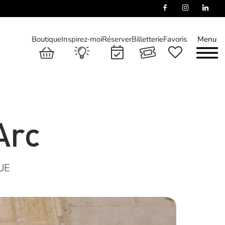
Boutique
Inspirez-moi
Réserver
Billetterie
Favoris
Menu
Arc
UE