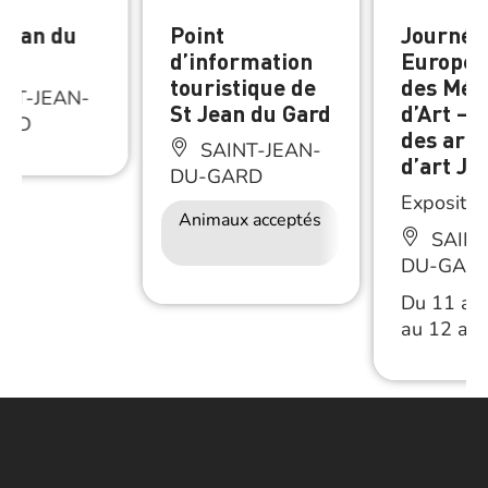
 Jean du
Point
Journée
d’information
Europée
touristique de
des Mét
NT-JEAN-
St Jean du Gard
d’Art – 
ARD
des arti
SAINT-JEAN-
d’art J
DU-GARD
Expositio
Animaux acceptés
Accès Internet
SAINT
Wifi
DU-GAR
Du 11 avr
au 12 avr