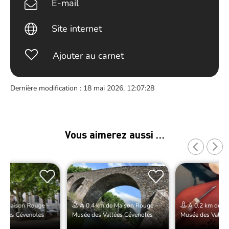
E-mail
Site internet
Ajouter au carnet
Dernière modification : 18 mai 2026, 12:07:28
Vous aimerez aussi …
de Maison Rouge –
À 0.4 km de Maison Rouge –
À 0.2 km de M
llées Cévenoles
Musée des Vallées Cévenoles
Musée des Vallée