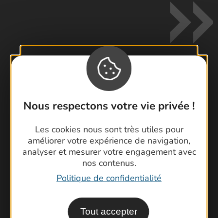
Contactez-nous !
Foire aux questions
Nous respectons votre vie privée !
Brochures
Les cookies nous sont très utiles pour
Cartoguides et Topoguides
améliorer votre expérience de navigation,
Latitude Gard
analyser et mesurer votre engagement avec
nos contenus.
Politique de confidentialité
Tout accepter