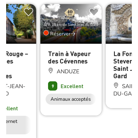
À 10 km de Saint Jean du Gard
Réserver
n Rouge –
Train à Vapeur
La Font
 des
des Cévennes
Stevens
es
Saint Je
ANDUZE
oles
Gard
Excellent
NT-JEAN-
SAINT
9
ARD
DU-GAR
Animaux acceptés
Restauration
xcellent
Internet