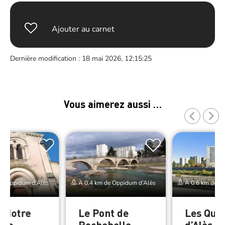
Ajouter au carnet
Dernière modification : 18 mai 2026, 12:15:25
Vous aimerez aussi …
de Oppidum d’Alès
À 0.4 km de Oppidum d’Alès
À 0.6 km de O
e Notre
Le Pont de
Les Quai
 de
Rochebelle
d’Alès