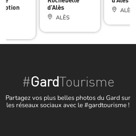
omption
d’Alès
ALÈS
ALÈS
ÈS
#
Gard
Tourisme
Partagez vos plus belles photos du Gard sur
les réseaux sociaux avec le #gardtourisme !