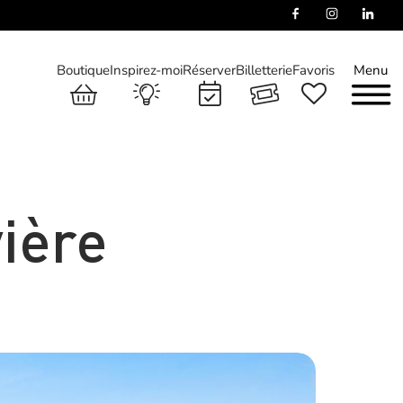
Boutique
Inspirez-moi
Réserver
Billetterie
Favoris
Menu
ière