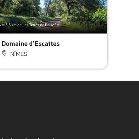
À 3.5 km de Les Terres de Rouvière
À 4.5 km d
Domaine d’Escattes
Parc 
Vacqu
NÎMES
NÎ