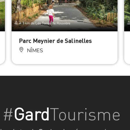
À 3 km de Les Terres de Rouvière
Parc Meynier de Salinelles
NÎMES
#
Gard
Tourisme