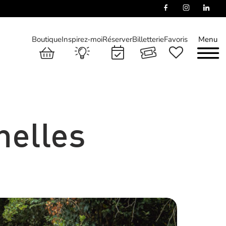
Boutique
Inspirez-moi
Réserver
Billetterie
Favoris
Menu
nelles