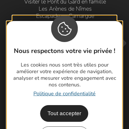
Visiter le Pont du Gard en famille
Les Arènes de Nîmes
Escapade en Camargue
Randonnée en Cévennes
Nous respectons votre vie privée !
Les cookies nous sont très utiles pour
améliorer votre expérience de navigation,
analyser et mesurer votre engagement avec
Contactez-nous !
nos contenus.
Foire aux questions
Politique de confidentialité
Brochures
Cartoguides et Topoguides
Tout accepter
Latitude Gard