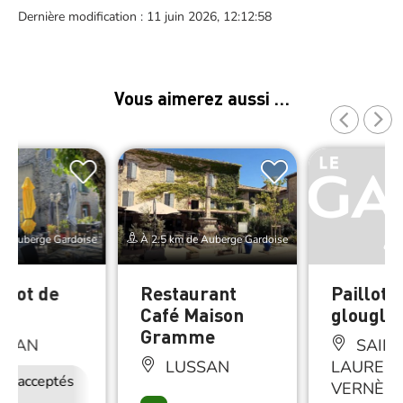
Dernière modification : 11 juin 2026, 12:12:58
Vous aimerez aussi …
de Auberge Gardoise
À 2.5 km de Auberge Gardoise
trot de
Restaurant
Paillote
n
Café Maison
glouglo
Gramme
SSAN
SAINT
LUSSAN
LAURENT
ux acceptés
Accès Internet
Restauration
VERNÈD