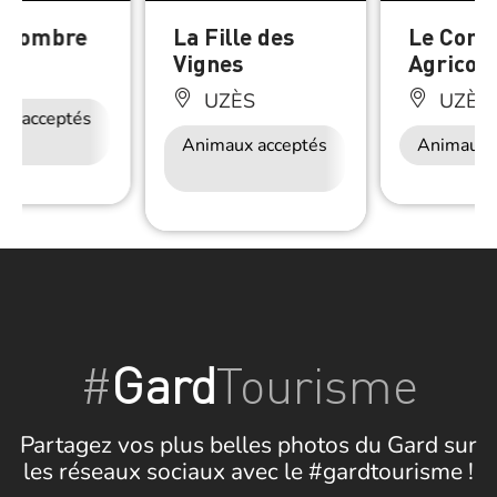
à l’ombre
La Fille des
Le Comp
Vignes
Agricole
ÈS
UZÈS
UZÈS
ux acceptés
Accès Internet
Restauration
Wifi
Animaux acceptés
Accès Internet
Animaux 
Wifi
#
Gard
Tourisme
Partagez vos plus belles photos du Gard sur
les réseaux sociaux avec le #gardtourisme !