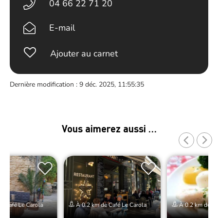
04 66 22 71 20
E-mail
Ajouter au carnet
Dernière modification : 9 déc. 2025, 11:55:35
Vous aimerez aussi …
e Café Le Carola
À 0.2 km de Café Le Carola
À 0.2 km de Ca