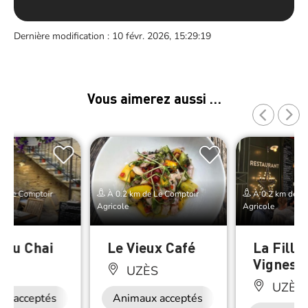
Dernière modification : 10 févr. 2026, 15:29:19
Vous aimerez aussi …
e Le Comptoir
À 0.2 km de Le Comptoir
À 0.2 km de Le
Agricole
Agricole
o du Chai
Le Vieux Café
La Fille
Vignes
ÈS
UZÈS
UZÈS
ux acceptés
Restauration
Animaux acceptés
Restauration