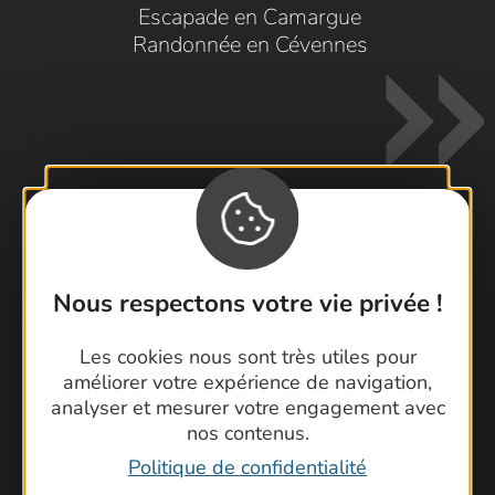
Escapade en Camargue
Randonnée en Cévennes
Contactez-nous !
Nous respectons votre vie privée !
Foire aux questions
Brochures
Les cookies nous sont très utiles pour
Cartoguides et Topoguides
améliorer votre expérience de navigation,
Latitude Gard
analyser et mesurer votre engagement avec
nos contenus.
Politique de confidentialité