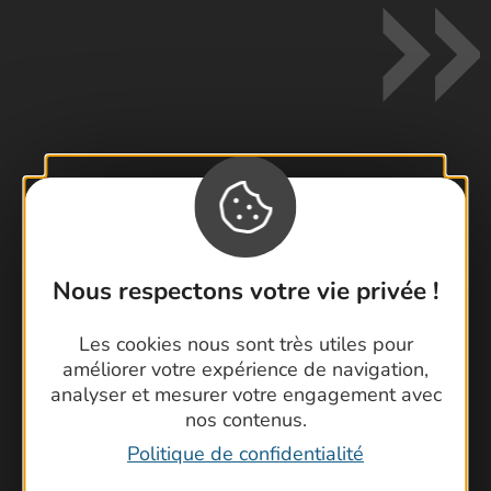
Contactez-nous !
Foire aux questions
Brochures
Nous respectons votre vie privée !
Cartoguides et Topoguides
Latitude Gard
Les cookies nous sont très utiles pour
améliorer votre expérience de navigation,
analyser et mesurer votre engagement avec
nos contenus.
Politique de confidentialité