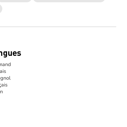
ngues
mand
ais
gnol
çais
en