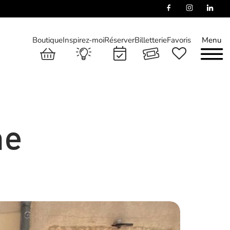
Boutique
Inspirez-moi
Réserver
Billetterie
Favoris
Menu
me