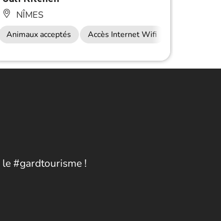
NÎMES
NÎ
auration
Animaux acceptés
Accès Internet Wifi
Restauration
Anima
 le #gardtourisme !