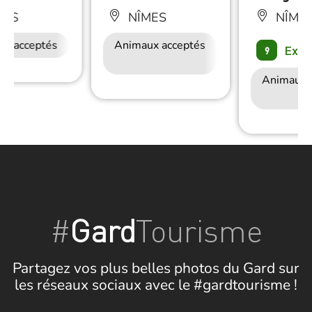
MES
NÎMES
NÎME
ux acceptés
Restauration
Animaux acceptés
Accès Internet
Exce
9
Wifi
Animaux 
#
Gard
Tourisme
Partagez vos plus belles photos du Gard sur
les réseaux sociaux avec le #gardtourisme !