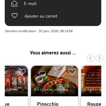
E-mail
Ajouter au carnet
Dernière modification : 20 janv. 2026, 08:14:06
Vous aimerez aussi …
e Le Petit Mas
À 0.2 km de Le Petit Mas
À 0.2 km de Le
pique
Pinocchio
Rouge*