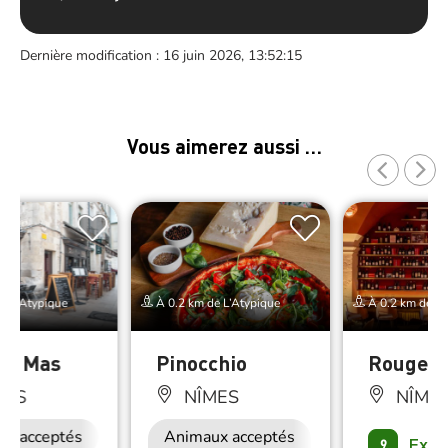
Dernière modification : 16 juin 2026, 13:52:15
Vous aimerez aussi …
e L’Atypique
À 0.2 km de L’Atypique
À 0.2 km de L’
tit Mas
Pinocchio
Rouge*
MES
NÎMES
NÎME
ux acceptés
Restauration
Animaux acceptés
Accès Internet
Exce
9