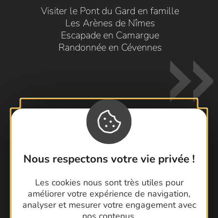
Visiter le Pont du Gard en famille
Les Arènes de Nîmes
Escapade en Camargue
Randonnée en Cévennes
Contactez-nous !
Nous respectons votre vie privée !
Foire aux questions
Brochures
Les cookies nous sont très utiles pour
Cartoguides et Topoguides
améliorer votre expérience de navigation,
analyser et mesurer votre engagement avec
Latitude Gard
nos contenus.