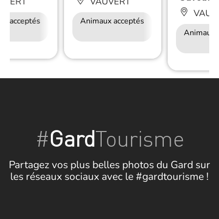
UVERT
VAUVERT
VAUV
ux acceptés
Accès Internet
Animaux acceptés
Restauration
Accès Internet
Wifi
Wifi
Animaux 
#
Gard
Tourisme
Partagez vos plus belles photos du Gard sur
les réseaux sociaux avec le #gardtourisme !