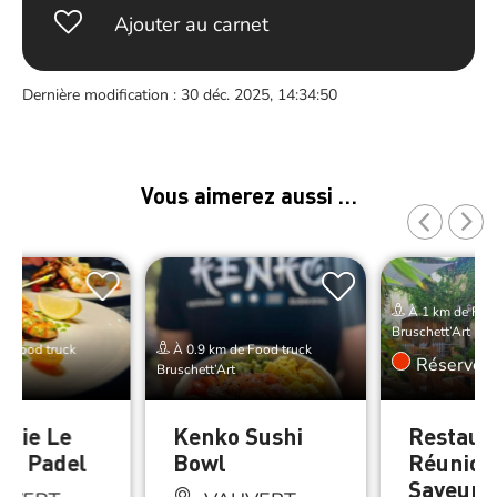
Ajouter au carnet
Dernière modification : 30 déc. 2025, 14:34:50
Vous aimerez aussi …
À 1 km de Food
Bruschett’Art
e Food truck
À 0.9 km de Food truck
Réserver
Bruschett’Art
erie Le
Kenko Sushi
Restaur
l – Padel
Bowl
Réunion
Saveurs