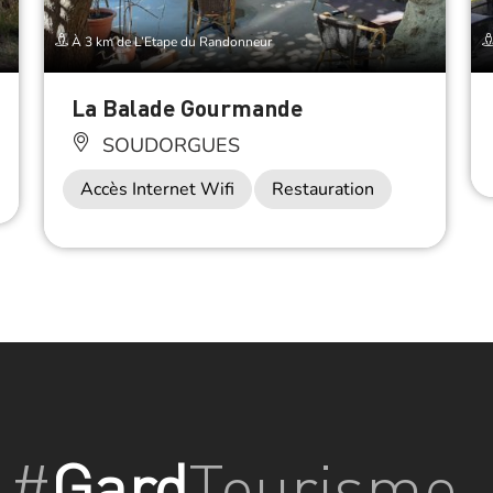
À 3 km de L’Etape du Randonneur
La Balade Gourmande
SOUDORGUES
Accès Internet Wifi
Restauration
#
Gard
Tourisme