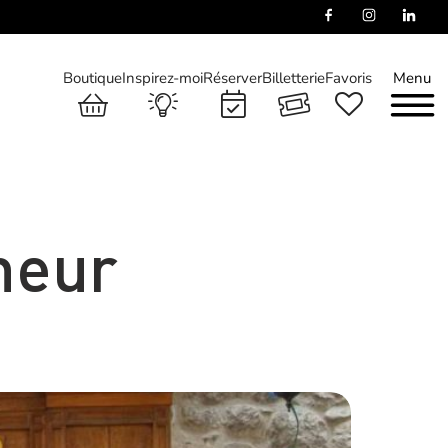
Boutique
Inspirez-moi
Réserver
Billetterie
Favoris
Menu
neur