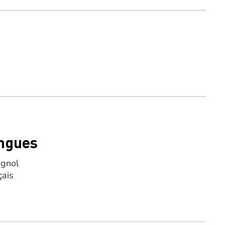
ngues
gnol
çais