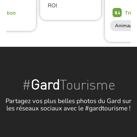
ROI
rès bon
Très
8.4
Animaux 
#
Gard
Tourisme
Partagez vos plus belles photos du Gard sur
les réseaux sociaux avec le #gardtourisme !