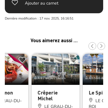
Ajouter au carnet
Dernière modification : 17 nov. 2025, 16:16:51
Vous aimerez aussi …
e L’Oasis
À 0.2 km de L’Oasis
À 0.5 km de L’
banon
Crêperie
Le Spin
Michel
 GRAU-DU-
LE GR
LE GRAU-DU-
ROI