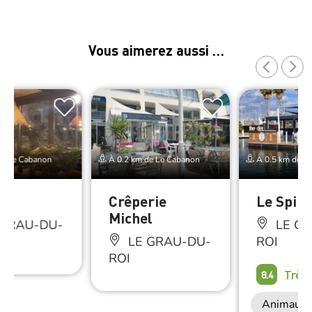
Vous aimerez aussi …
de Le Cabanon
À 0.2 km de Le Cabanon
À 0.5 km de L
s
Crêperie
Le Spin
Michel
 GRAU-DU-
LE GR
LE GRAU-DU-
ROI
ROI
Très
8.4
Animaux 