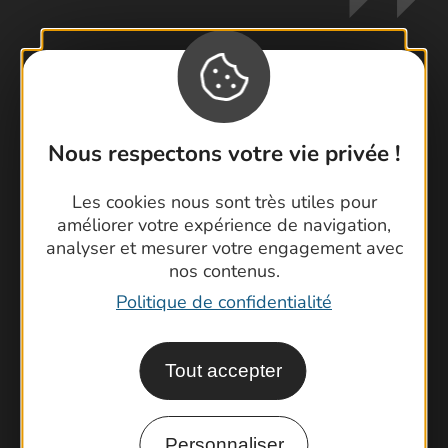
Contactez-nous !
Foire aux questions
Nous respectons votre vie privée !
Brochures
Cartoguides et Topoguides
Les cookies nous sont très utiles pour
améliorer votre expérience de navigation,
Latitude Gard
analyser et mesurer votre engagement avec
nos contenus.
Politique de confidentialité
Tout accepter
Personnaliser