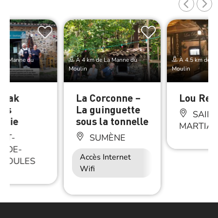
 La Manne du
À 4 km de La Manne du
À 4.5 km de L
Moulin
Moulin
tfak
La Corconne –
Lou Reg
nes
La guinguette
SAINT
olie
sous la tonnelle
MARTIAL
NT-
SUMÈNE
É-DE-
Accès Internet
Restauration
NCOULES
Wifi