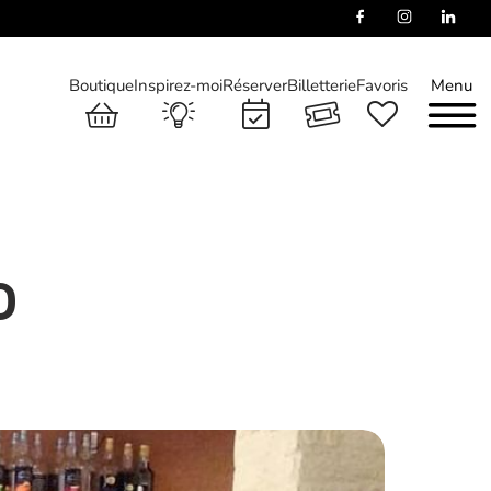
Boutique
Inspirez-moi
Réserver
Billetterie
Favoris
Menu
o