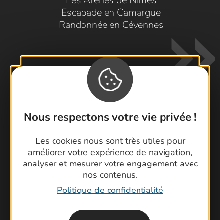
Les Arènes de Nîmes
Escapade en Camargue
Randonnée en Cévennes
Nous respectons votre vie privée !
Contactez-nous !
Foire aux questions
Les cookies nous sont très utiles pour
améliorer votre expérience de navigation,
Brochures
analyser et mesurer votre engagement avec
Cartoguides et Topoguides
nos contenus.
Latitude Gard
Politique de confidentialité