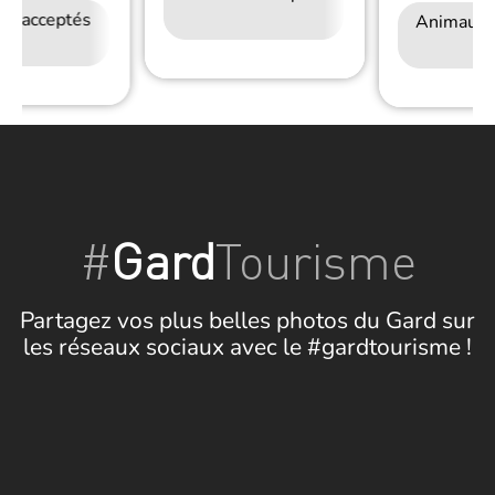
ux acceptés
Accès Internet
Restauration
Wifi
Animaux 
Wifi
#
Gard
Tourisme
Partagez vos plus belles photos du Gard sur
les réseaux sociaux avec le #gardtourisme !