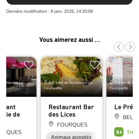
Dernière modification : 8 janv. 2026, 14:30:08
Vous aimerez aussi …
Restaurant La
À 3.5 km de Restaurant La
À 8 km de Rest
Fourquette
Fourquette
urant
Restaurant Bar
Le Prési
erie de
des Lices
BELL
ir
FOURQUES
Très
URQUES
8.4
Animaux acceptés
Accès Internet