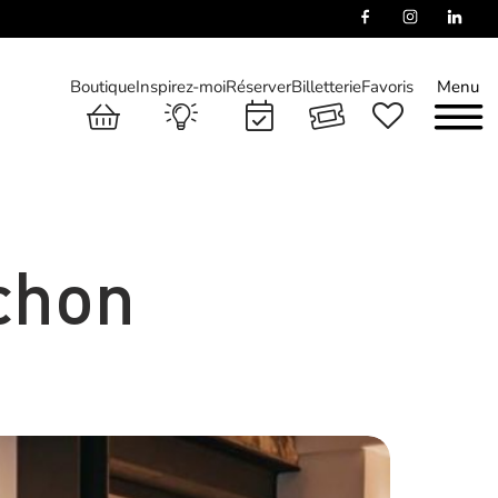
Boutique
Inspirez-moi
Réserver
Billetterie
Favoris
Menu
chon