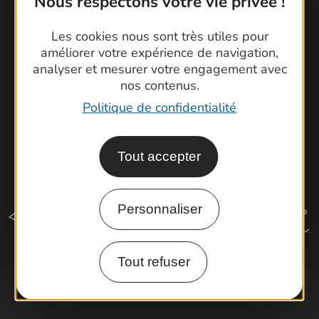
Nous respectons votre vie privée !
Brochures
Cartoguides et Topoguides
Les cookies nous sont très utiles pour
Latitude Gard
améliorer votre expérience de navigation,
analyser et mesurer votre engagement avec
nos contenus.
Politique de confidentialité
Tout accepter
Personnaliser
Tout refuser
Comment venir ?