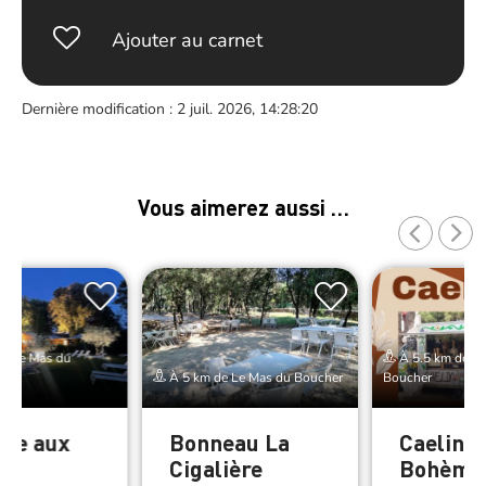
Ajouter au carnet
Dernière modification : 2 juil. 2026, 14:28:20
Vous aimerez aussi …
de Le Mas du
À 5.5 km de Le
À 5 km de Le Mas du Boucher
Boucher
age aux
Bonneau La
Caelinae
es
Cigalière
Bohème