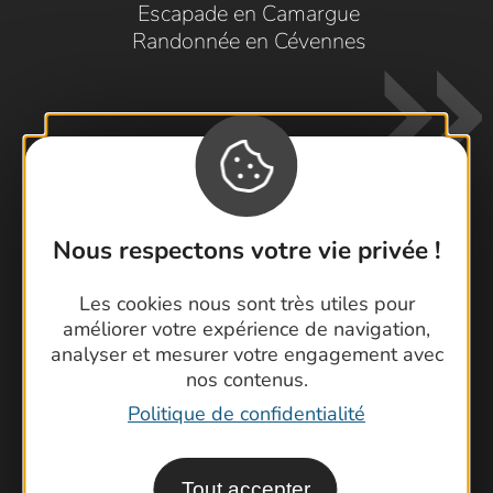
Escapade en Camargue
Randonnée en Cévennes
Nous respectons votre vie privée !
Contactez-nous !
Foire aux questions
Les cookies nous sont très utiles pour
améliorer votre expérience de navigation,
Brochures
analyser et mesurer votre engagement avec
Cartoguides et Topoguides
nos contenus.
Latitude Gard
Politique de confidentialité
Tout accepter