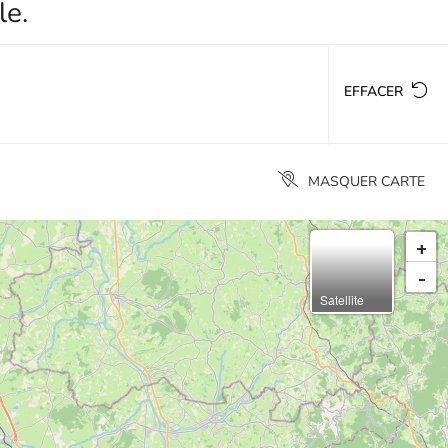
le.
EFFACER
MASQUER CARTE
+
-
Satellite