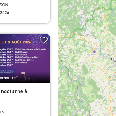
SON
 2026
e GENOLHAC
 nocturne à
AN