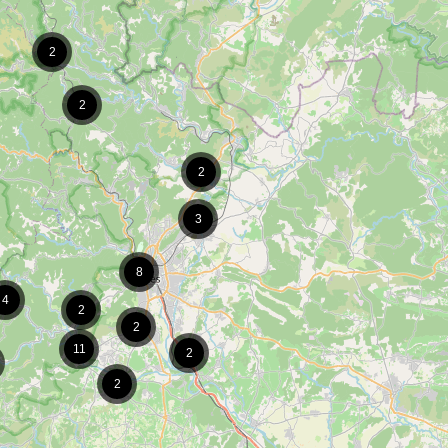
2
2
2
3
8
4
2
2
11
2
2