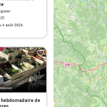
ze
gulier
ZE
du 6 août 2026
GENOLHAC
 hebdomadaire de
bres