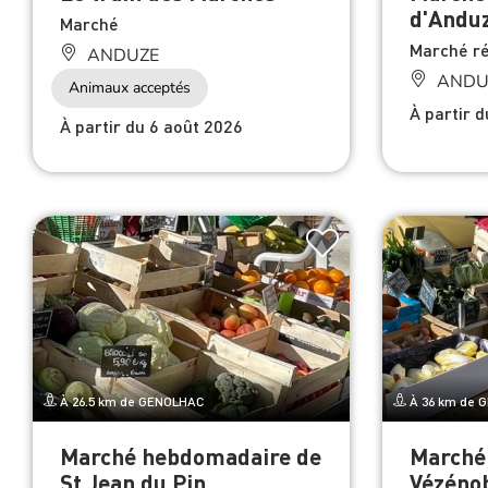
d'Andu
Marché
Marché ré
ANDUZE
ANDU
Animaux acceptés
À partir 
À partir du 6 août 2026
À 26.5 km de GENOLHAC
À 36 km de 
Marché hebdomadaire de
Marché
St Jean du Pin
Vézéno