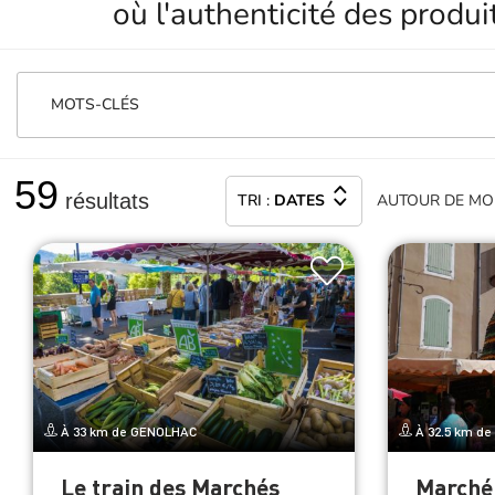
où l'authenticité des produi
MOTS-CLÉS
59
résultats
TRI :
DATES
AUTOUR
DE MO
À 33 km de GENOLHAC
À 32.5 km d
Le train des Marchés
Marché