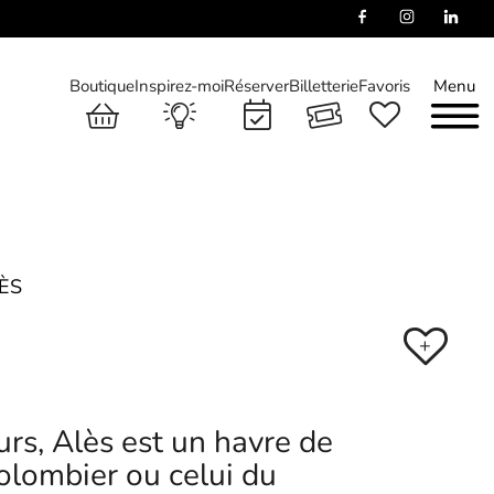
Boutique
Inspirez-moi
Réserver
Billetterie
Favoris
Menu
ÈS
+
urs, Alès est un havre de
Colombier ou celui du