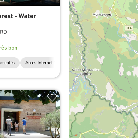
LES
rest - Water
RD
rès bon
cceptés
Accès Internet Wifi
Restauration