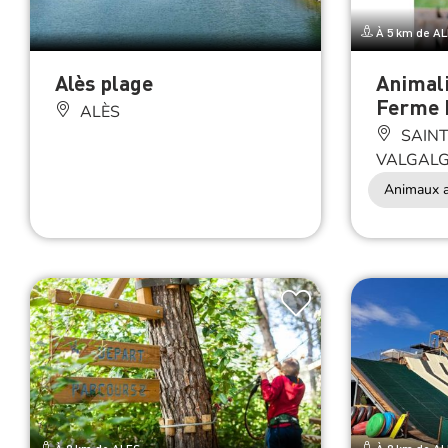
À 5 km de A
Alès plage
Animali
Ferme 
ALÈS
SAINT
VALGAL
Animaux a