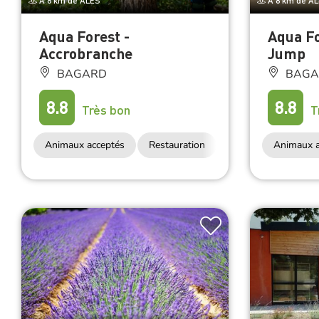
À 8 km de ALES
À 8 km de A
Aqua Forest -
Aqua Fo
Accrobranche
Jump
BAGARD
BAGA
8.8
8.8
Très bon
T
Animaux acceptés
Restauration
Animaux a