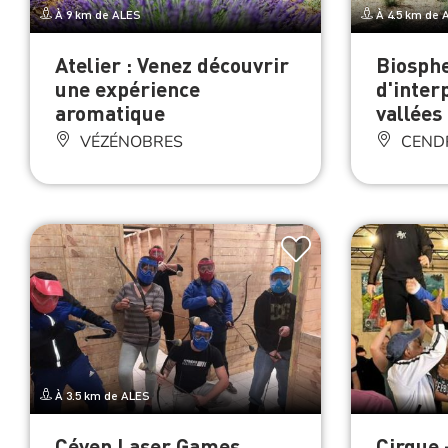
À 9 km de ALES
À 4.5 km de 
Atelier : Venez découvrir
Biosphe
une expérience
d'inter
aromatique
vallées
VÉZÉNOBRES
CEND
À 3.5 km de ALES
Céven Laser Games
Cirque 