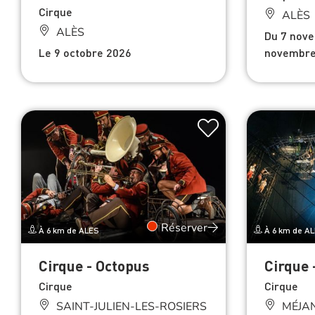
Cirque
ALÈS
ALÈS
Du 7 nov
Le 9 octobre 2026
novembre
Réserver
À 6 km de ALES
À 6 km de A
Cirque - Octopus
Cirque
Cirque
Cirque
SAINT-JULIEN-LES-ROSIERS
MÉJAN