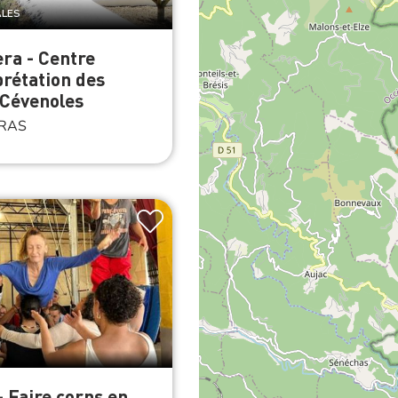
ALES
ra - Centre
prétation des
 Cévenoles
RAS
- Faire corps en