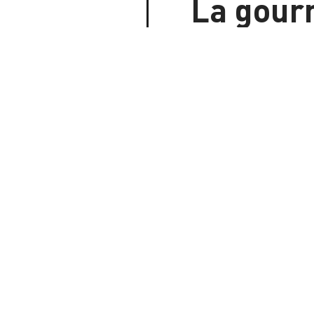
La gourm
dans vos
Bons plans sor
événements à