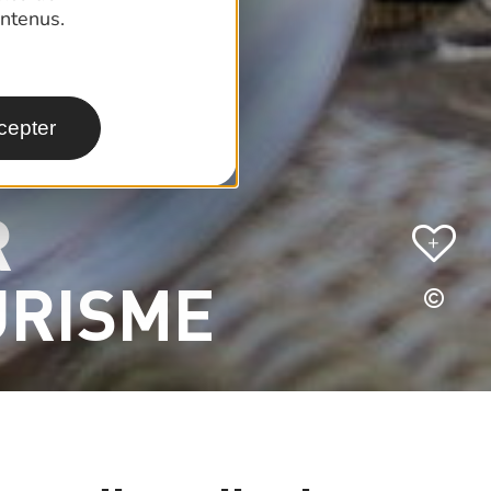
ntenus.
cepter
R
+
URISME