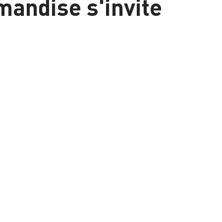
andise s'invite
 boîtes mails !
ties, recettes à croquer,
 ne pas manquer…