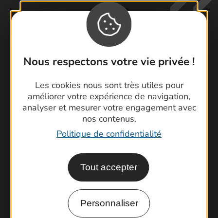
Nous respectons votre vie privée !
Contactez-nous !
Foire aux questions
Les cookies nous sont très utiles pour
Brochures
améliorer votre expérience de navigation,
analyser et mesurer votre engagement avec
Cartoguides et Topoguides
nos contenus.
Latitude Gard
Politique de confidentialité
Tout accepter
Personnaliser