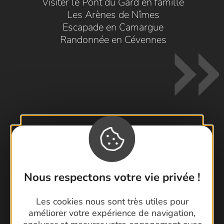
Visiter le Pont du Gard en famille
Les Arènes de Nîmes
Escapade en Camargue
Randonnée en Cévennes
Contactez-nous !
Foire aux questions
Brochures
Nous respectons votre vie privée !
Cartoguides et Topoguides
Les cookies nous sont très utiles pour
Latitude Gard
améliorer votre expérience de navigation,