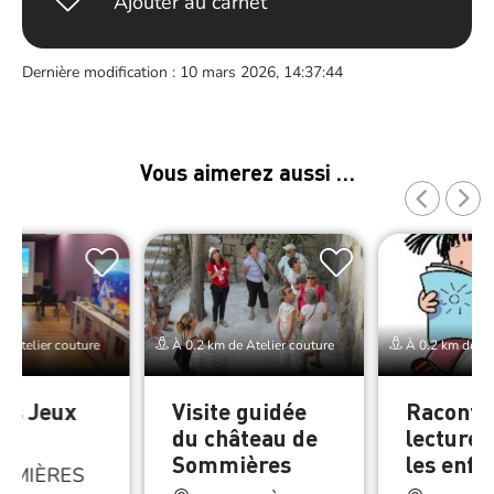
Ajouter au carnet
Dernière modification : 10 mars 2026, 14:37:44
Vous aimerez aussi …
e Atelier couture
À 0.2 km de Atelier couture
À 0.2 km de Ate
es Jeux
Visite guidée
Raconti
du château de
lectures
Sommières
les enfa
MMIÈRES