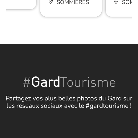
SOMMIÈRES
SOMM
#
Gard
Tourisme
Partagez vos plus belles photos du Gard sur
les réseaux sociaux avec le #gardtourisme !