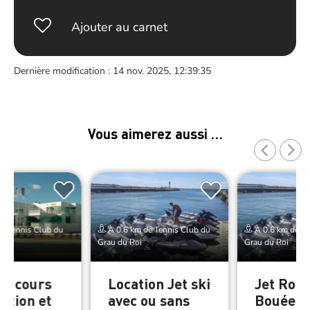
Ajouter au carnet
Dernière modification : 14 nov. 2025, 12:39:35
Vous aimerez aussi …
e Tennis Club du
À 0.6 km de Tennis Club du
À 0.6 km de Te
Grau du Roi
Grau du Roi
e, cours
Location Jet ski
Jet Roi 
ation et
avec ou sans
Bouées