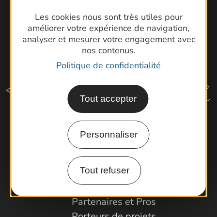
Les cookies nous sont très utiles pour
améliorer votre expérience de navigation,
analyser et mesurer votre engagement avec
nos contenus.
Politique de confidentialité
Tout accepter
Comment venir ?
Personnaliser
Tout refuser
Espace Pro
Observatoire
Partenaires et Pros
Porteurs de projets