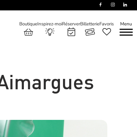
Boutique
Inspirez-moi
Réserver
Billetterie
Favoris
Menu
d’Aimargues