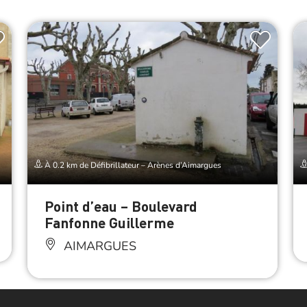
À 0.2 km de Défibrillateur – Arènes d’Aimargues
Point d’eau – Boulevard
Fanfonne Guillerme
AIMARGUES