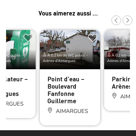
Vous aimerez aussi …
de WC public –
À 0.2 km de WC public –
À 0.2 km de WC
margues
Arènes d’Aimargues
Arènes d’Aimarg
illateur –
Point d’eau –
Parking
s
Boulevard
Arènes
argues
Fanfonne
AIMA
Guillerme
MARGUES
AIMARGUES