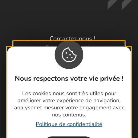
Contactez-nous !
Foire aux questions
Brochures
Cartoguides et Topoguides
Latitude Gard
Nous respectons votre vie privée !
Les cookies nous sont très utiles pour
améliorer votre expérience de navigation,
analyser et mesurer votre engagement avec
nos contenus.
Politique de confidentialité