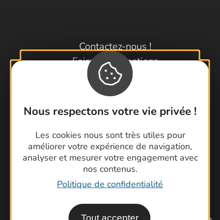
Contactez-nous !
Foire aux questions
Brochures
Cartoguides et Topoguides
Latitude Gard
Nous respectons votre vie privée !
Les cookies nous sont très utiles pour
améliorer votre expérience de navigation,
analyser et mesurer votre engagement avec
nos contenus.
Politique de confidentialité
Tout accepter