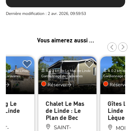
Dernière modification : 2 avr. 2026, 09:59:53
Vous aimerez aussi …
e Le Mas de Linde :
À 0.2 km de Le Mas de Linde :
À 0.2 km de Le
de Caravanes
Gardiennage de Caravanes
Gardiennage de C
er
Réserver
Réserver
ng Le
Chalet Le Mas
Gîtes Le
e Linde
de Linde : Le
Linde : 
Plan de Bec
Lèque
SAINT-
NT-
MONT