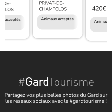
PRIVAT-DE-
T-DE-
420€
CHAMPCLOS
/
S
PCLOS
Animaux acceptés
Accès Internet
ux acceptés
Accès Internet
Restauration
Animaux 
Wifi
Wifi
#
Gard
Tourisme
Partagez vos plus belles photos du Gard sur
les réseaux sociaux avec le #gardtourisme !