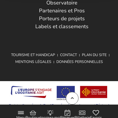
Observatoire
Partenaires et Pros
Porteurs de projets
Labels et classements
TOURISME ET HANDICAP
CONTACT
PLAN DU SITE
MENTIONS LÉGALES
DONNÉES PERSONNELLES
Projet cofinancé par le Fond Européen de Développement Régional
Menu
Boutique
Inspirez-moi
Réserver
Billetterie
Favoris